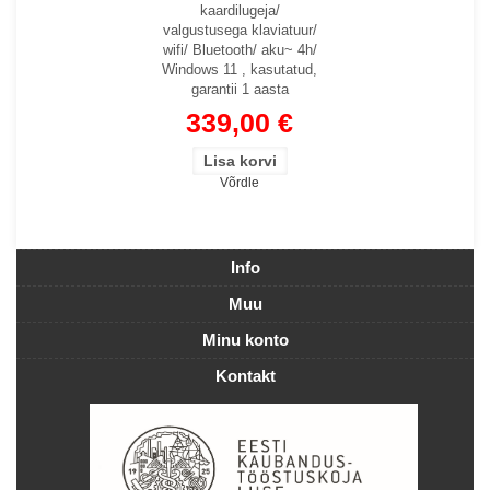
kaardilugeja/
valgustusega klaviatuur/
wifi/ Bluetooth/ aku~ 4h/
Windows 11 , kasutatud,
garantii 1 aasta
339,00 €
Võrdle
Info
Muu
Minu konto
Kontakt