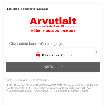
Logi Sisse
Registreeru Kasutajaks
0
toode(t) -
0,00
€
MENÜÜ
»
»
»
home
Sülearvutid
14"-ekraaniga
HP ProBook 640 G1 i5-4210M/8GB RAM/128GB SSD (garantii 3a)/Intel HD4600
graafika/14" HD LED (1366x768)/veebikaamera/ID-kaardilugeja/DVD-RW/
4G/eesti klaviatuur/aku ~4h/Windows 10 Pro, kasutatud, garantii 1 aasta