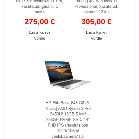
aku ~3h/ Windows 11 Pro,
tööaeg 4h/ Windows 11
kasutatud, garantii 1
Professional, kasutatud,
aasta
garantii 12 ku
275,00 €
305,00 €
Võrdle
Võrdle
HP EliteBook 845 G8 [A-
Klass] AMD Ryzen 3 Pro
5450U/ 16GB RAM/
256GB NVME SSD/ 14"
FHD IPS (resolutsioon
1920x1080)/
veebikaamera/ ID-