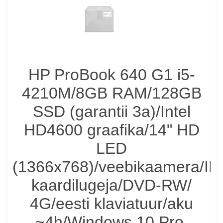
HP ProBook 640 G1 i5-
4210M/8GB RAM/128GB
SSD (garantii 3a)/Intel
HD4600 graafika/14" HD
LED
(1366x768)/veebikaamera/ID
kaardilugeja/DVD-RW/
4G/eesti klaviatuur/aku
~4h/Windows 10 Pro,