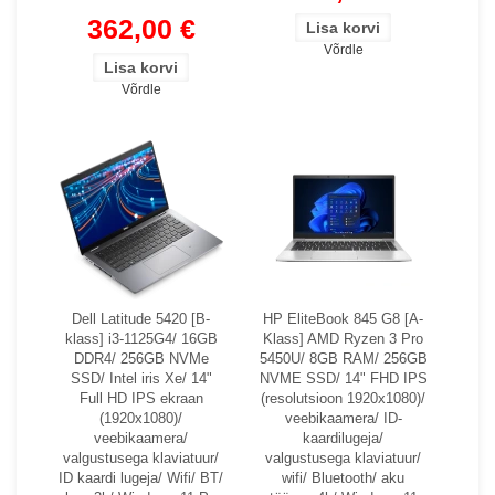
362,00 €
Võrdle
Võrdle
Dell Latitude 5420 [B-
HP EliteBook 845 G8 [A-
klass] i3-1125G4/ 16GB
Klass] AMD Ryzen 3 Pro
DDR4/ 256GB NVMe
5450U/ 8GB RAM/ 256GB
SSD/ Intel iris Xe/ 14"
NVME SSD/ 14" FHD IPS
Full HD IPS ekraan
(resolutsioon 1920x1080)/
(1920x1080)/
veebikaamera/ ID-
veebikaamera/
kaardilugeja/
valgustusega klaviatuur/
valgustusega klaviatuur/
ID kaardi lugeja/ Wifi/ BT/
wifi/ Bluetooth/ aku