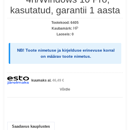
kasutatud, garantii 1 aasta
Tootekood:
6405
HP
Kaubamärk:
Laoseis:
0
NB!
Toote nimetuse ja kirjelduse erinevuse korral
on määrav
toote nimetus
.
kuumaks al.
46,49 €
Võrdle
Saadavus kauplustes