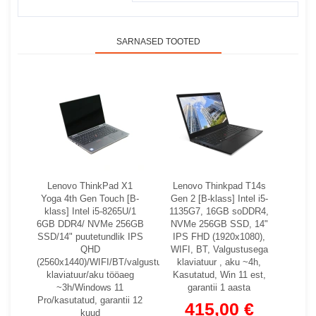
SARNASED TOOTED
Lenovo ThinkPad X1
Lenovo Thinkpad T14s
Yoga 4th Gen Touch [B-
Gen 2 [B-klass] Intel i5-
klass] Intel i5-8265U/1
1135G7, 16GB soDDR4,
6GB DDR4/ NVMe 256GB
NVMe 256GB SSD, 14"
SSD/14" puutetundlik IPS
IPS FHD (1920x1080),
QHD
WIFI, BT, Valgustusega
(2560x1440)/WIFI/BT/valgustusega
klaviatuur , aku ~4h,
klaviatuur/aku tööaeg
Kasutatud, Win 11 est,
~3h/Windows 11
garantii 1 aasta
Pro/kasutatud, garantii 12
415,00 €
kuud