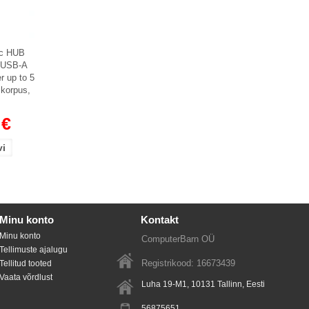
ic HUB
×USB-A
er up to 5
korpus,
 €
Minu konto
Kontakt
Minu konto
ComputerBarn OÜ
Tellimuste ajalugu
Registrikood: 16673439
Tellitud tooted
Vaata võrdlust
Luha 19-M1, 10131
Tallinn
, Eesti
56875651