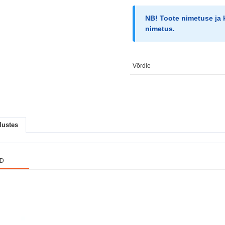
NB!
Toote nimetuse ja 
nimetus
.
Võrdle
lustes
ED