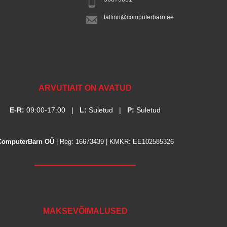
tallinn@computerbarn.ee
ARVUTIAIT ON AVATUD
E-R:
09:00-17:00
|
L:
Suletud
|
P:
Suletud
ComputerBarn OÜ
| Reg: 16673439 | KMKR: EE102585326
MAKSEVÕIMALUSED