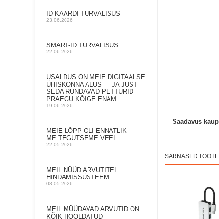
ID KAARDI TURVALISUS
23.06.2026
SMART-ID TURVALISUS
22.06.2026
USALDUS ON MEIE DIGITAALSE
ÜHISKONNA ALUS — JA JUST
SEDA RÜNDAVAD PETTURID
PRAEGU KÕIGE ENAM
19.06.2026
Saadavus kaup
MEIE LÕPP OLI ENNATLIK —
ME TEGUTSEME VEEL.
22.05.2026
SARNASED TOOT
MEIL NÜÜD ARVUTITEL
HINDAMISSÜSTEEM
08.05.2026
MEIL MÜÜDAVAD ARVUTID ON
KÕIK HOOLDATUD