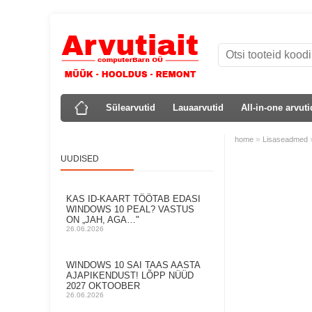
Sülearvutid
Lauaarvutid
All-in-one arvuti
»
home
Lisaseadmed
UUDISED
KAS ID-KAART TÖÖTAB EDASI
WINDOWS 10 PEAL? VASTUS
ON „JAH, AGA…"
26.06.2026
WINDOWS 10 SAI TAAS AASTA
AJAPIKENDUST! LÕPP NÜÜD
2027 OKTOOBER
26.06.2026