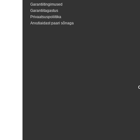
Garantiitingimused
Garantiitagastus
Privaatsuspoliitika
Arvutiaidast paari sõnaga
Shoproller.ee