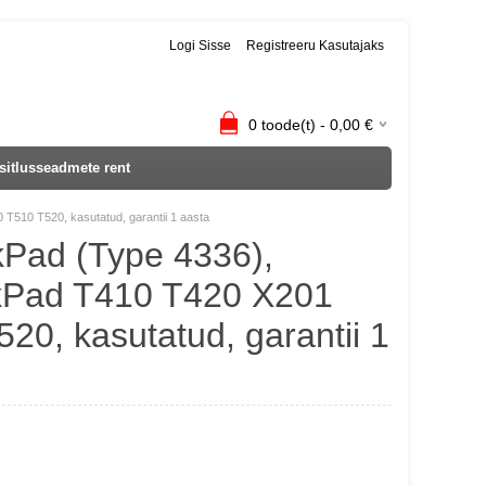
Logi Sisse
Registreeru Kasutajaks
0
toode(t) -
0,00
€
sitlusseadmete rent
T510 T520, kasutatud, garantii 1 aasta
Pad (Type 4336),
nkPad T410 T420 X201
20, kasutatud, garantii 1