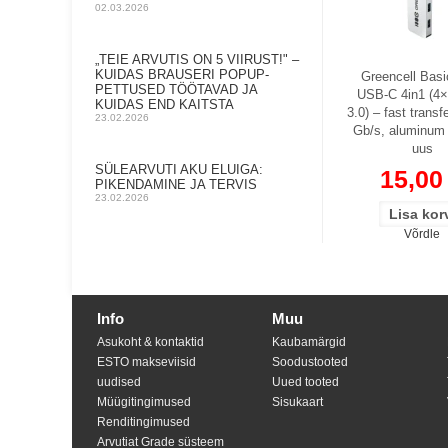
02.03.2026
„TEIE ARVUTIS ON 5 VIIRUST!" –
KUIDAS BRAUSERI POPUP-
Greencell Bas
PETTUSED TÖÖTAVAD JA
USB-C 4in1 (4
KUIDAS END KAITSTA
3.0) – fast transf
23.02.2026
Gb/s, aluminum 
uus
SÜLEARVUTI AKU ELUIGA:
15,00
PIKENDAMINE JA TERVIS
23.02.2026
Võrdle
Info
Muu
Asukoht & kontaktid
Kaubamärgid
ESTO makseviisid
Soodustooted
uudised
Uued tooted
Müügitingimused
Sisukaart
Renditingimused
Arvutiat Grade süsteem