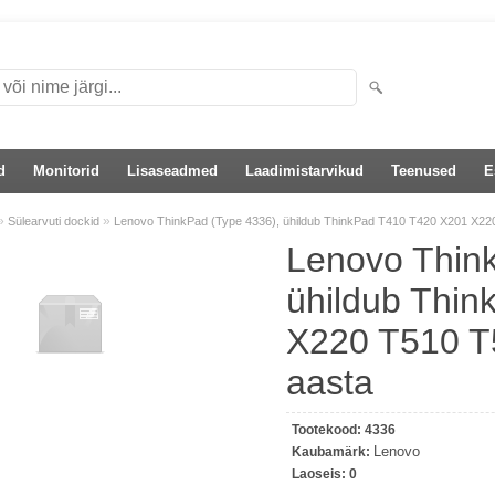
d
Monitorid
Lisaseadmed
Laadimistarvikud
Teenused
E
»
»
Sülearvuti dockid
Lenovo ThinkPad (Type 4336), ühildub ThinkPad T410 T420 X201 X220 
Lenovo Think
ühildub Thi
X220 T510 T5
aasta
Tootekood:
4336
Lenovo
Kaubamärk:
Laoseis:
0