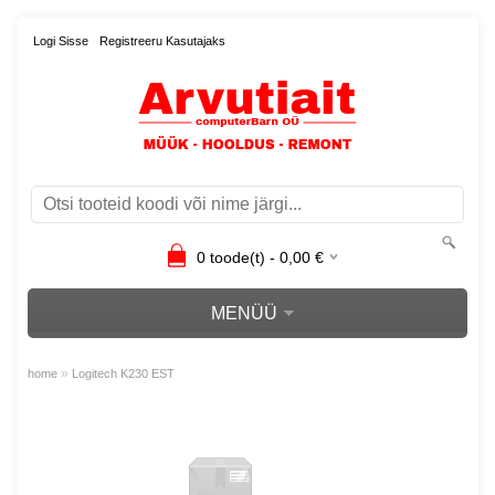
Logi Sisse
Registreeru Kasutajaks
0
toode(t) -
0,00
€
MENÜÜ
»
home
Logitech K230 EST