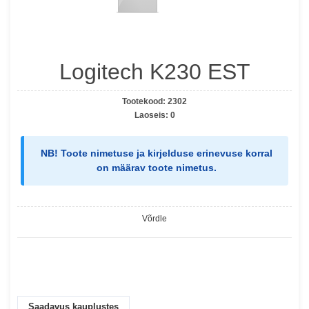
Logitech K230 EST
Tootekood:
2302
Laoseis:
0
NB!
Toote nimetuse ja kirjelduse erinevuse korral
on määrav
toote nimetus
.
Võrdle
Saadavus kauplustes