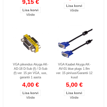
9,15 €
Võrdle
Võrdle
VGA pikendus Akyga AK-
VGA Kaabel Akyga AK-
AD-18 D-Sub (f) / D-Sub
AV-01 blue plugs 1.8m
(f) ver. 15 pin VGA, uus,
ver. 15 pin/uus/Garantii 12
garantii 1 aasta
kuud
4,00 €
5,00 €
Võrdle
Võrdle