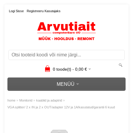
Logi Sisse
Registreeru Kasutajaks
0
toode(t) -
0,00
€
MENÜÜ
»
»
»
home
Monitorid
kaablid ja adaptrid
VGA splitter/ 2 x IN ja 2 x OUT/adapter 12V ja 1A/kasutatud/garantii 6 kuud