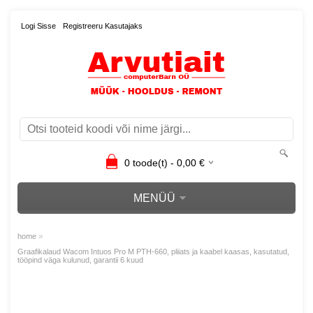
Logi Sisse
Registreeru Kasutajaks
0
toode(t) -
0,00
€
MENÜÜ
»
home
Graafikalaud Wacom Intuos Pro M PTH-660, pliiats ja kaabel kaasas, kasutatud,
tööpind väga kulunud, garantii 6 kuud