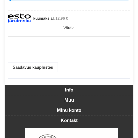
kuumaks al.
12,96 €
Võrdle
Saadavus kauplustes
Info
Muu
Minu konto
Kontakt