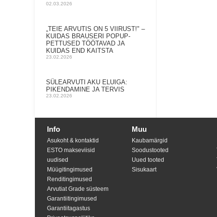
02.03.2026
„TEIE ARVUTIS ON 5 VIIRUST!" –
KUIDAS BRAUSERI POPUP-
PETTUSED TÖÖTAVAD JA
KUIDAS END KAITSTA
23.02.2026
SÜLEARVUTI AKU ELUIGA:
PIKENDAMINE JA TERVIS
23.02.2026
Info
Muu
Asukoht & kontaktid
Kaubamärgid
ESTO makseviisid
Soodustooted
uudised
Uued tooted
Müügitingimused
Sisukaart
Renditingimused
Arvutiat Grade süsteem
Garantiitingimused
Garantiitagastus