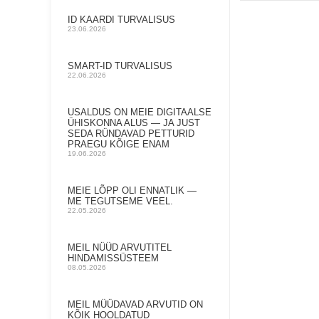
ID KAARDI TURVALISUS
23.06.2026
SMART-ID TURVALISUS
22.06.2026
USALDUS ON MEIE DIGITAALSE
ÜHISKONNA ALUS — JA JUST
SEDA RÜNDAVAD PETTURID
PRAEGU KÕIGE ENAM
19.06.2026
MEIE LÕPP OLI ENNATLIK —
ME TEGUTSEME VEEL.
22.05.2026
MEIL NÜÜD ARVUTITEL
HINDAMISSÜSTEEM
08.05.2026
MEIL MÜÜDAVAD ARVUTID ON
KÕIK HOOLDATUD