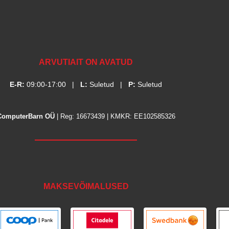
ARVUTIAIT ON AVATUD
E-R:
09:00-17:00
|
L:
Suletud
|
P:
Suletud
ComputerBarn OÜ
| Reg: 16673439 | KMKR: EE102585326
MAKSEVÕIMALUSED