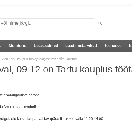
d
Monitorid
Lisaseadmed
Laadimistarvikud
Teenused
E
12 on Tartu kauplus töötaja haigestumise tõttu suletud!
al, 09.12 on Tartu kauplus tööt
!
ke ebamugavuste pärast.
 Arvutait taas avatud!
 kulgeb elu ka sel laupäeval tavapäraslt - uksed valla 11:00-14:00.