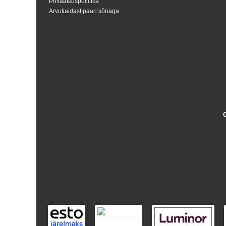
Privaatsuspoliitika
Arvutiaidast paari sõnaga
Shoproller.ee