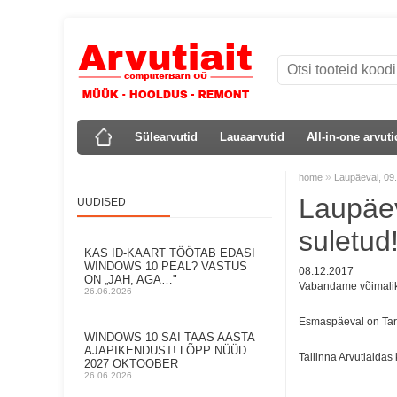
Sülearvutid
Lauaarvutid
All-in-one arvuti
»
home
Laupäeval, 09.
Laupäev
UUDISED
suletud
KAS ID-KAART TÖÖTAB EDASI
WINDOWS 10 PEAL? VASTUS
08.12.2017
ON „JAH, AGA…"
Vabandame võimali
26.06.2026
Esmaspäeval on Tartu
WINDOWS 10 SAI TAAS AASTA
AJAPIKENDUST! LÕPP NÜÜD
Tallinna Arvutiaidas
2027 OKTOOBER
26.06.2026