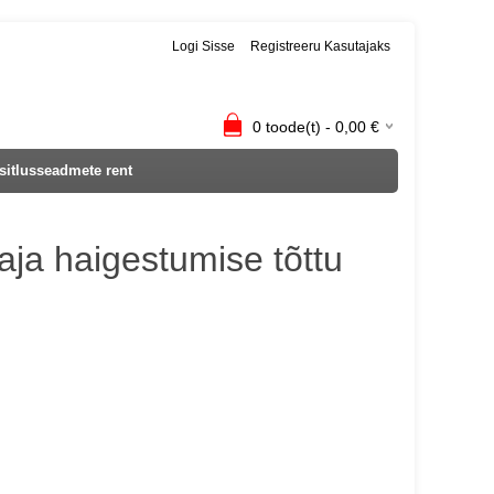
Logi Sisse
Registreeru Kasutajaks
0
toode(t) -
0,00
€
sitlusseadmete rent
aja haigestumise tõttu