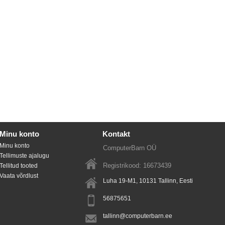
Minu konto
Kontakt
Minu konto
ComputerBarn OÜ
Tellimuste ajalugu
Registrikood: 16673439
Tellitud tooted
Vaata võrdlust
Luha 19-M1, 10131
Tallinn
, Eesti
56875651
tallinn@computerbarn.ee